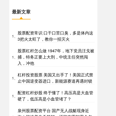
最新文章
股票配资常识 口干口苦口臭，多是体内这
1、
3把火太旺了，教你一招灭火
股票杠杆怎么做 1947年，地下党员汪戈被
捕，特务正要上大刑，中统主任突然闯
1、
入，冲他
杠杆投资股票 美国又出手了！美国正式禁
1、
止中国逆变器进口，新能源赛道再遇封锁
配资杠杆炒股 终于懂了！高压高是大血管
1、
硬了，低压高是小血管堵了？
泉州股票配资平台 国产无人战艇现身近