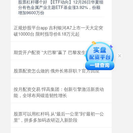
股票杠杆哪个好 【ETF动向】12月26日华夏细
分有色金属产业主题ETF基金涨3.92%，份额
增加9600万份
正规炒股平台app 吉利银河A7上市一天大定突
破10000台 限时指导价8.18万元起
期货开户配资 “大巴黎”赢了 巴黎发生骚乱
股票配资怎么做的 俄外长将辞职？官方回应
按月配资交易 悍高集团：创新引擎激活新质动
能，全球布局锻造韧性增长
股票可以用杠杆吗 从“最后一公里”到“最初一公
里”，拼多多加码农研迈入新阶段