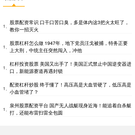
股票配资常识 口干口苦口臭，多是体内这3把火太旺了，
1、
教你一招灭火
股票杠杆怎么做 1947年，地下党员汪戈被捕，特务正要
1、
上大刑，中统主任突然闯入，冲他
杠杆投资股票 美国又出手了！美国正式禁止中国逆变器进
1、
口，新能源赛道再遇封锁
配资杠杆炒股 终于懂了！高压高是大血管硬了，低压高是
1、
小血管堵了？
泉州股票配资平台 国产无人战艇现身近海！能追着自杀艇
1、
打，还能布雷扫雷全包圆