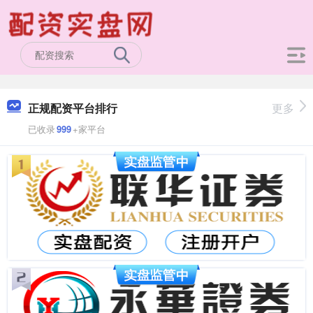
正规配资平台排行
更多
已收录
999
+家平台