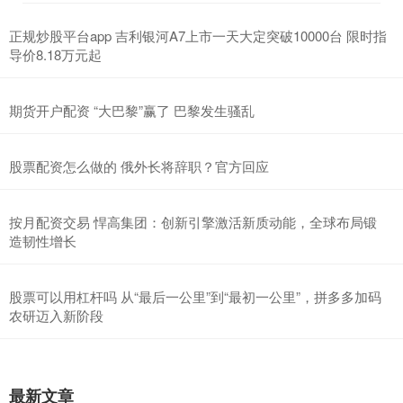
正规炒股平台app 吉利银河A7上市一天大定突破10000台 限时指
导价8.18万元起
期货开户配资 “大巴黎”赢了 巴黎发生骚乱
股票配资怎么做的 俄外长将辞职？官方回应
按月配资交易 悍高集团：创新引擎激活新质动能，全球布局锻
造韧性增长
股票可以用杠杆吗 从“最后一公里”到“最初一公里”，拼多多加码
农研迈入新阶段
最新文章