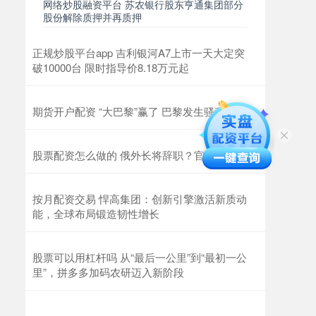
网络炒股融资平台 苏农银行股东亨通集团部分
股份解除质押并再质押
正规炒股平台app 吉利银河A7上市一天大定突
破10000台 限时指导价8.18万元起
期货开户配资 “大巴黎”赢了 巴黎发生骚乱
股票配资怎么做的 俄外长将辞职？官方回应
按月配资交易 悍高集团：创新引擎激活新质动
能，全球布局锻造韧性增长
股票可以用杠杆吗 从“最后一公里”到“最初一公
里”，拼多多加码农研迈入新阶段