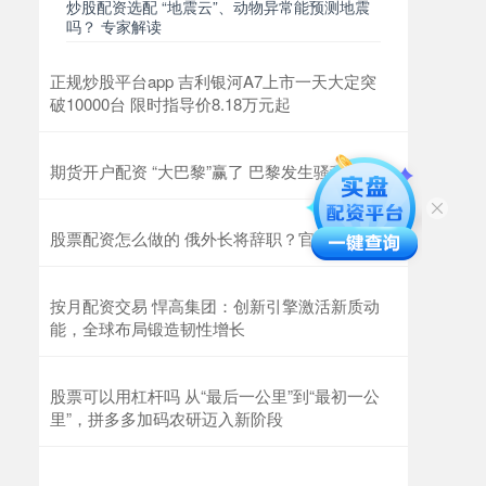
炒股配资选配 “地震云”、动物异常能预测地震
吗？ 专家解读
正规炒股平台app 吉利银河A7上市一天大定突
破10000台 限时指导价8.18万元起
期货开户配资 “大巴黎”赢了 巴黎发生骚乱
股票配资怎么做的 俄外长将辞职？官方回应
按月配资交易 悍高集团：创新引擎激活新质动
能，全球布局锻造韧性增长
股票可以用杠杆吗 从“最后一公里”到“最初一公
里”，拼多多加码农研迈入新阶段