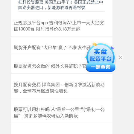
杠杆投资股票 美国又出手了！美国正式禁止中
国逆变器进口，新能源赛道再遇封锁
正规炒股平台app 吉利银河A7上市一天大定突
破10000台 限时指导价8.18万元起
期货开户配资 “大巴黎”赢了 巴黎发生骚乱
股票配资怎么做的 俄外长将辞职？官方回应
按月配资交易 悍高集团：创新引擎激活新质动
能，全球布局锻造韧性增长
股票可以用杠杆吗 从“最后一公里”到“最初一公
里”，拼多多加码农研迈入新阶段