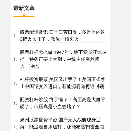
最新文章
股票配资常识 口干口苦口臭，多是体内这
1、
3把火太旺了，教你一招灭火
股票杠杆怎么做 1947年，地下党员汪戈被
捕，特务正要上大刑，中统主任突然闯
1、
入，冲他
杠杆投资股票 美国又出手了！美国正式禁
1、
止中国逆变器进口，新能源赛道再遇封锁
配资杠杆炒股 终于懂了！高压高是大血管
1、
硬了，低压高是小血管堵了？
泉州股票配资平台 国产无人战艇现身近
海！能追着自杀艇打，还能布雷扫雷全包
1、