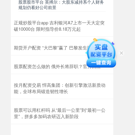
股票股市平台 英搏尔：大股东减持系个人财务
规划仍看好公司前景
正规炒股平台app 吉利银河A7上市一天大定突
破10000台 限时指导价8.18万元起
期货开户配资 “大巴黎”赢了 巴黎发生骚乱
股票配资怎么做的 俄外长将辞职？官方回应
按月配资交易 悍高集团：创新引擎激活新质动
能，全球布局锻造韧性增长
股票可以用杠杆吗 从“最后一公里”到“最初一公
里”，拼多多加码农研迈入新阶段