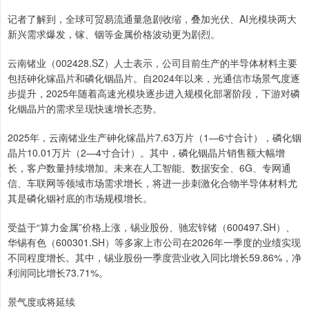
记者了解到，全球可贸易流通量急剧收缩，叠加光伏、AI光模块两大
新兴需求爆发，镓、铟等金属价格波动更为剧烈。
云南锗业（002428.SZ）人士表示，公司目前生产的半导体材料主要
包括砷化镓晶片和磷化铟晶片。自2024年以来，光通信市场景气度逐
步提升，2025年随着高速光模块逐步进入规模化部署阶段，下游对磷
化铟晶片的需求呈现快速增长态势。
2025年，云南锗业生产砷化镓晶片7.63万片（1—6寸合计），磷化铟
晶片10.01万片（2—4寸合计）。其中，磷化铟晶片销售额大幅增
长，客户数量持续增加。未来在人工智能、数据安全、6G、专网通
信、车联网等领域市场需求增长，将进一步刺激化合物半导体材料尤
其是磷化铟衬底的市场规模增长。
受益于“算力金属”价格上涨，锡业股份、驰宏锌锗（600497.SH）、
华锡有色（600301.SH）等多家上市公司在2026年一季度的业绩实现
不同程度增长。其中，锡业股份一季度营业收入同比增长59.86%，净
利润同比增长73.71%。
景气度或将延续