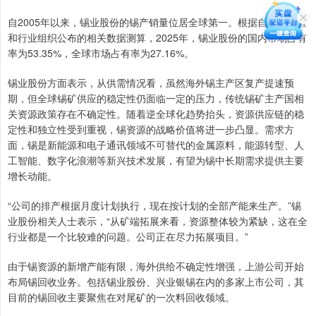
自2005年以来，锡业股份的锡产销量位居全球第一。根据自身产销量
和行业组织公布的相关数据测算，2025年，锡业股份的国内市场占有
率为53.35%，全球市场占有率为27.16%。
锡业股份方面表示，从供需情况看，虽然海外锡主产区复产提速预
期，但全球锡矿供应的稳定性仍面临一定的压力，传统锡矿主产国相
关资源政策存在不确定性。随着逆全球化趋势抬头，资源供应链的稳
定性和独立性受到重视，锡资源的战略价值将进一步凸显。需求方
面，锡是新能源和电子通讯领域不可替代的金属原料，能源转型、人
工智能、数字化浪潮等新兴技术发展，有望为锡中长期需求提供主要
增长动能。
“公司的排产根据月度计划执行，现在按计划的全部产能来生产。”锡
业股份相关人士表示，“从矿端拓展来看，资源整体较为紧缺，这在全
行业都是一个比较难的问题。公司正在尽力拓展项目。”
由于锡资源的新增产能有限，海外供给不确定性增强，上游公司开始
布局锡回收业务。包括锡业股份、兴业银锡在内的多家上市公司，其
目前的锡回收主要聚焦在对尾矿的一次料回收领域。