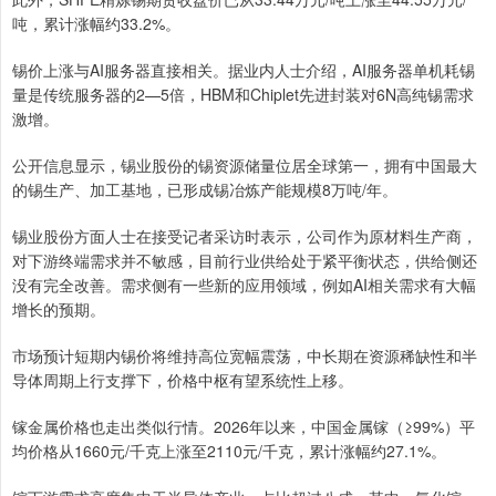
吨，累计涨幅约33.2%。
锡价上涨与AI服务器直接相关。据业内人士介绍，AI服务器单机耗锡
量是传统服务器的2—5倍，HBM和Chiplet先进封装对6N高纯锡需求
激增。
公开信息显示，锡业股份的锡资源储量位居全球第一，拥有中国最大
的锡生产、加工基地，已形成锡冶炼产能规模8万吨/年。
锡业股份方面人士在接受记者采访时表示，公司作为原材料生产商，
对下游终端需求并不敏感，目前行业供给处于紧平衡状态，供给侧还
没有完全改善。需求侧有一些新的应用领域，例如AI相关需求有大幅
增长的预期。
市场预计短期内锡价将维持高位宽幅震荡，中长期在资源稀缺性和半
导体周期上行支撑下，价格中枢有望系统性上移。
镓金属价格也走出类似行情。2026年以来，中国金属镓（≥99%）平
均价格从1660元/千克上涨至2110元/千克，累计涨幅约27.1%。