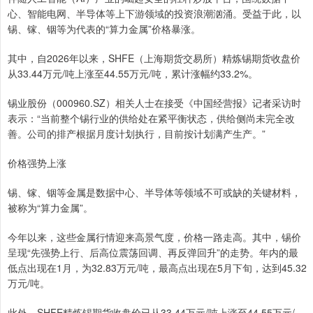
心、智能电网、半导体等上下游领域的投资浪潮汹涌。受益于此，以
锡、镓、铟等为代表的“算力金属”价格暴涨。
其中，自2026年以来，SHFE（上海期货交易所）精炼锡期货收盘价
从33.44万元/吨上涨至44.55万元/吨，累计涨幅约33.2%。
锡业股份（000960.SZ）相关人士在接受《中国经营报》记者采访时
表示：“当前整个锡行业的供给处在紧平衡状态，供给侧尚未完全改
善。公司的排产根据月度计划执行，目前按计划满产生产。”
价格强势上涨
锡、镓、铟等金属是数据中心、半导体等领域不可或缺的关键材料，
被称为“算力金属”。
今年以来，这些金属行情迎来高景气度，价格一路走高。其中，锡价
呈现“先强势上行、后高位震荡回调、再反弹回升”的走势。年内的最
低点出现在1月，为32.83万元/吨，最高点出现在5月下旬，达到45.32
万元/吨。
此外，SHFE精炼锡期货收盘价已从33.44万元/吨上涨至44.55万元/