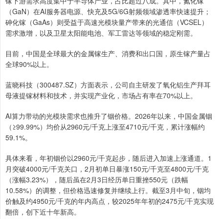
镓下游需求高度集中于半导体产业，占比超过八成。其中，氮化镓
（GaN）在AI服务器电源、快充及5G/6G射频领域渗透率快速提升；
砷化镓（GaAs）则受益于高速光模块量产带来的光通信（VCSEL）
需求激增，以及卫星太阳能电池、军工雷达等领域的稳定刚需。
目前，中国是全球最大的金属镓生产、消费和出口国，原生镓产量占
全球90%以上。
蓝晓科技（300487.SZ）方面表示，公司自主研发了氧化铝生产拜耳
母液提镓材料和技术，并实现产业化，市场占有率在70%以上。
AI算力带动的光模块需求也推升了铟价格。2026年以来，中国金属铟
（≥99.99%）均价从2960元/千克上涨至4710元/千克，累计涨幅约
59.1%。
具体来看，年初铟价以2960元/千克起步，随后进入加速上涨通道。1
月突破4000元/千克关口，2月初单日暴涨150元/千克至4800元/千克
（涨幅3.23%），随后虽在2月3日经历单日重挫550元（跌幅
10.58%）的调整，但价格迅速修复并继续上行。截至3月中旬，铟均
价触及约4950元/千克的年内高点，较2025年年初的2475元/千克实现
翻倍，创下近十年新高。