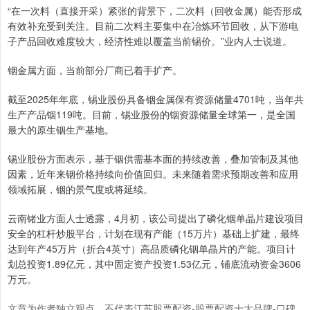
“在一次料（直接开采）紧张的背景下，二次料（回收金属）能否形成
有效补充受到关注。目前二次料主要集中在冶炼环节回收，从下游电
子产品回收难度较大，经济性难以覆盖当前锡价。”业内人士说道。
铟金属方面，当前部分厂商已着手扩产。
截至2025年年底，锡业股份具备铟金属保有资源储量4701吨，当年共
生产产品铟119吨。目前，锡业股份的铟资源储量全球第一，是全国
最大的原生铟生产基地。
锡业股份方面表示，基于铟供需基本面的持续改善，叠加管制及其他
因素，近年来铟价格持续向价值回归。未来随着需求预期改善和应用
领域拓展，铟的景气度或将延续。
云南锗业方面人士透露，4月初，该公司提出了磷化铟单晶片建设项目
安全的杠杆炒股平台，计划在现有产能（15万片）基础上扩建，最终
达到年产45万片（折合4英寸）高品质磷化铟单晶片的产能。项目计
划总投资1.89亿元，其中固定资产投资1.53亿元，铺底流动资金3606
万元。
文章为作者独立观点，不代表江苏股票配资-股票配资十大品牌-口碑