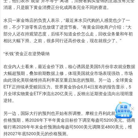
士，他们表示“观望”并不等于“离场”，消费者购买金饰的意愿没有完全
消退，只是眼下黄金消费正分化成两条完全不同的赛道。
水贝一家金饰店的负责人表示，“最近来水贝代购的人感觉也少了一
些，不少下游零售店也放缓了进货节奏。”有黄金回收商户介绍：“大
部分人还在持观望态度，后续不知道金价怎么走，回收业务量和年初
相比大幅下滑。之前，很多同行还高价收金，现在就很少了。”
“长钱”资金正在逆势吸纳
在业内人士看来，最近金价下跌，核心诱因是美国5月份非农就业数据
大幅超预期，叠加前期数据上修，体现美国就业市场表现强劲，市场
由此强化美联储维持高利率甚至重启加息的预期。另一边，全球黄金
ETF正持续承受赎回压力。世界黄金协会6月4日发布的报告显示，5
月全球实物黄金ETF净流出20亿美元，反映出近期资金流向出现明显
逆转。
另一边，国际大行的预判也开始有所调整。摩根士丹利此前下调黄金
价格预期，将2026年下半年黄金目标价下调至每盎司5200美元。德商
银行将2026年年末金价预测由每盎司5000美元调降至4800美元，维
持2027年底5200美元的价格预测。