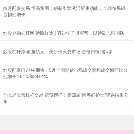
按月配资交易 悍高集团：创新引擎激活新质动能，全球布局锻
造韧性增长
炒股金融杠杆网 诗路红途 | 容边学子进军营，以诗砺志强国防
炒股杠杆原理 董镇元：美伊停火耍市场 金银倒锤回踩多
炒股配资门户 中期协：5月全国期货市场成交量和成交额同比分
别增长4.54%和29.01%
什么是股票杠杆交易 祝贺榜样！第四届“南粤好护士”评选结果公
布