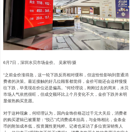
6月7日，深圳水贝市场金价。 吴家明/摄
“之前金价涨得急，这一轮下跌反而相对缓和，但这恰恰影响到普通消
费者的决策。最近接触的好几位顾客都觉得，金价可能还会这样慢慢
往下跌，毕竟现在价位还是偏高。”何经理说，刚刚过去的周末，水贝
市场人气依然很旺，但成交额环比上个月变化不大，金价下跌并未明
显催热购买意愿。
对于这种现象，何经理认为，国内金饰价格迈过千元大关后，消费者
的购买逻辑已被重塑：“悦己”式消费成本抬高，与金饰相比，金条金
币的附加成本低，投资属性更纯粹。记者也采访了多位资深销售人